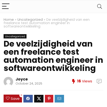
Home
»
Uncategorized
»
De veelzijdigheid van een
freelance test automation engineer in
softwareontwikkeling
Uncategorized
De veelzijdigheid van
een freelance test
automation engineer in
softwareontwikkeling
Joyce
16
Views
October 24, 2025
0
Save