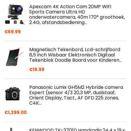
Apexcam 4K Action Cam 20MP WiFi
Sports Camera Ultra HD
onderwatercamera, 40m 170° groothoek,
2.4G, afstandsbediening…
€
69.99
Magnetisch Tekenbord, Lcd-schrijfbord
8,5 inch Wisbaar Elektronisch Digitaal
Tekenblok Doodle Board voor Kinderen…
€
15.99
Panasonic Lumix GH5M2 Hybride camera
Expert (sensor 4/3 20,3 MP, dualstaaf,
Orient Display, Tact., AF DFD 225 zones,
C4K…
€
1,399.00
KENWOOD TK-3701D Handradio,24.4 x 19 x