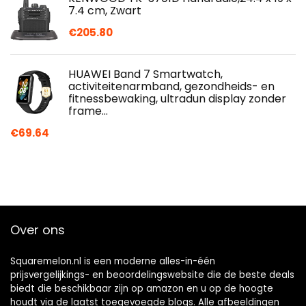
7.4 cm, Zwart
€
205.80
HUAWEI Band 7 Smartwatch,
activiteitenarmband, gezondheids- en
fitnessbewaking, ultradun display zonder
frame…
€
69.64
Over ons
Squaremelon.nl is een moderne alles-in-één
prijsvergelijkings- en beoordelingswebsite die de beste deals
biedt die beschikbaar zijn op amazon en u op de hoogte
houdt via de laatst toegevoegde blogs. Alle afbeeldingen