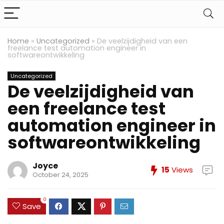
Home
»
Uncategorized
»
De veelzijdigheid van een
freelance test automation engineer in
softwareontwikkeling
Uncategorized
De veelzijdigheid van
een freelance test
automation engineer in
softwareontwikkeling
Joyce
15
Views
October 24, 2025
0
Save