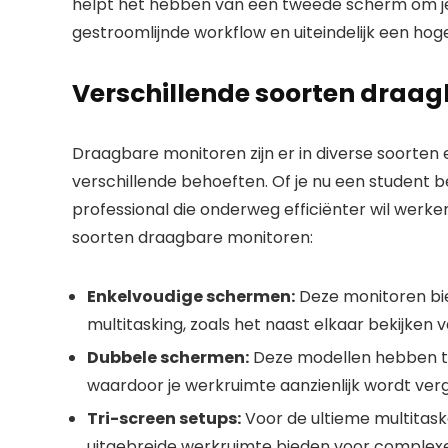
helpt het hebben van een tweede scherm om je 
gestroomlijnde workflow en uiteindelijk een hoge
Verschillende soorten draa
Draagbare monitoren zijn er in diverse soorten 
verschillende behoeften. Of je nu een student be
professional die onderweg efficiënter wil werken, 
soorten draagbare monitoren:
Enkelvoudige schermen:
Deze monitoren bie
multitasking, zoals het naast elkaar bekijken
Dubbele schermen:
Deze modellen hebben tw
waardoor je werkruimte aanzienlijk wordt ver
Tri-screen setups:
Voor de ultieme multitask
uitgebreide werkruimte bieden voor complexe