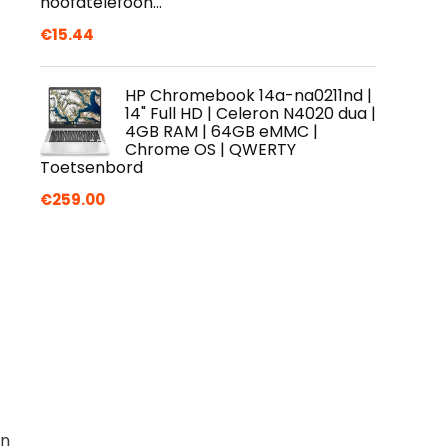
hoofdtelefoon…
€
15.44
HP Chromebook 14a-na0211nd |
14" Full HD | Celeron N4020 dua |
4GB RAM | 64GB eMMC |
Chrome OS | QWERTY
Toetsenbord
€
259.00
en