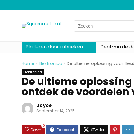
Search
for:
Bladeren door rubrieken
Deal van de d
Home
»
Elektronica
»
De ultieme oplossing voor fle
Elektronica
De ultieme oplossing 
ontdek de voordelen
Joyce
September 14, 2025
0
Save