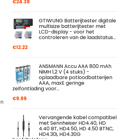
€
24.38
GTIWUNG Batterijtester digitale
multisize batterijtester met
LCD-display - voor het
controleren van de laadstatus…
€
12.22
ANSMANN Accu AAA 800 mAh
NiMH 1,2 V (4 stuks) -
oplaadbare potloodbatterijen
AAA, maxE geringe
zelfontlading voor…
€
9.99
en
Vervangende kabel compatibel
met Sennheiser HD4.40, HD
4.40 BT, HD4.50, HD 4.50 BTNC,
HD4.30i, HD4.30G