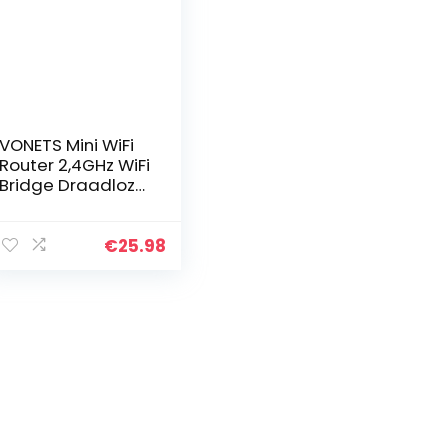
VONETS Mini WiFi
Router 2,4GHz WiFi
Bridge Draadloze
Repeater/WiFi
naar Ethernet
voor thuis Hotel
€
25.98
Reizen WiFi IP
camera…