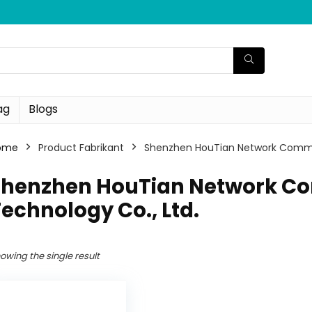
ag
Blogs
ome
Product Fabrikant
‎Shenzhen HouTian Network Commu
‎Shenzhen HouTian Network C
echnology Co., Ltd.
owing the single result