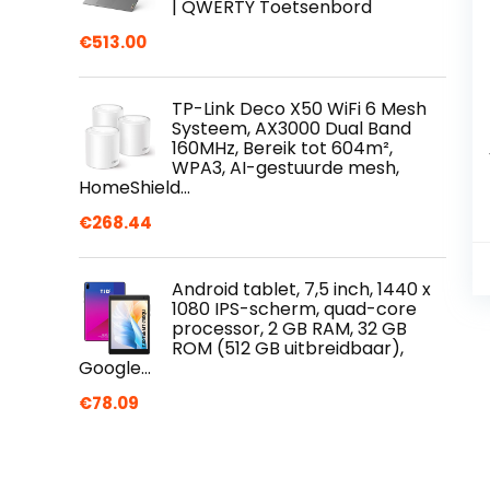
| QWERTY Toetsenbord
€
513.00
TP-Link Deco X50 WiFi 6 Mesh
Systeem, AX3000 Dual Band
160MHz, Bereik tot 604m²,
WPA3, AI-gestuurde mesh,
HomeShield…
€
268.44
Android tablet, 7,5 inch, 1440 x
1080 IPS-scherm, quad-core
processor, 2 GB RAM, 32 GB
ROM (512 GB uitbreidbaar),
Google…
€
78.09