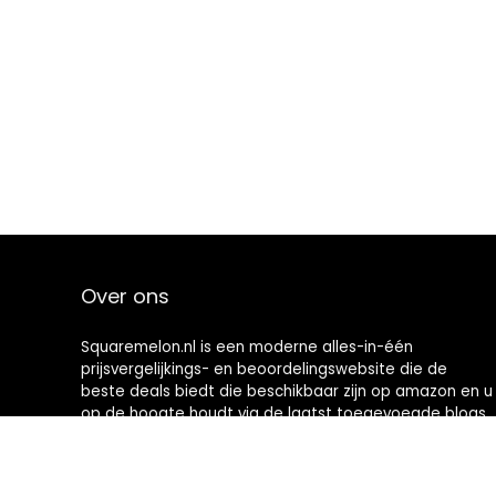
Over ons
Squaremelon.nl is een moderne alles-in-één
prijsvergelijkings- en beoordelingswebsite die de
beste deals biedt die beschikbaar zijn op amazon en u
op de hoogte houdt via de laatst toegevoegde blogs.
Alle afbeeldingen zijn auteursrechtelijk beschermd
door hun respectievelijke eigenaren. Alle geciteerde
inhoud is afgeleid van hun respectievelijke bronnen.