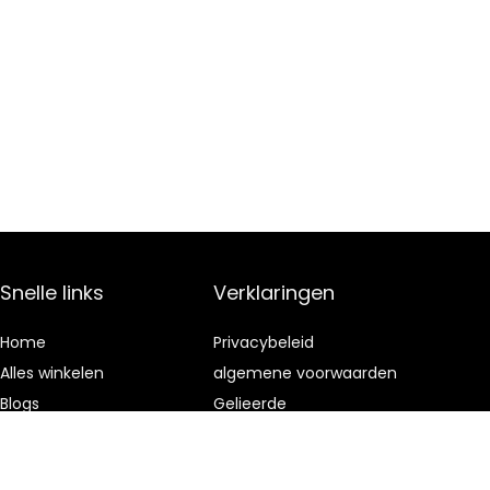
Snelle links
Verklaringen
Home
Privacybeleid
Alles winkelen
algemene voorwaarden
Blogs
Gelieerde
openbaarmaking
Onze webshops
Adverteren