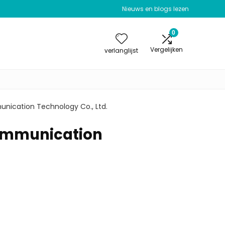
Nieuws en blogs lezen
0
Vergelijken
verlanglijst
nication Technology Co., Ltd.
ommunication