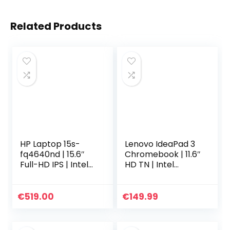
Related Products
HP Laptop 15s-
Lenovo IdeaPad 3
fq4640nd | 15.6″
Chromebook | 11.6″
Full-HD IPS | Intel
HD TN | Intel
i5-1155G7 | 8GB
Celeron N4020 |
RAM DDR4 | 512GB
4GB RAM | 64GB
SSD | Windows OS |
eMMC | Chrome
€
519.00
€
149.99
QWERTY
OS | QWERTY
Toetsenbord
Toetsenbord