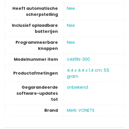
Heeft automatische
‎Nee
scherpstelling
Inclusief oplaadbare
‎Nee
batterijen
Programmeerbare
‎Nee
knoppen
Modelnummer item
‎VAR11N-300
‎4.4 x 4.4 x 1.4 cm; 55
Productafmetingen
gram
Gegarandeerde
‎onbekend
software-updates
tot
Brand
Merk: VONETS