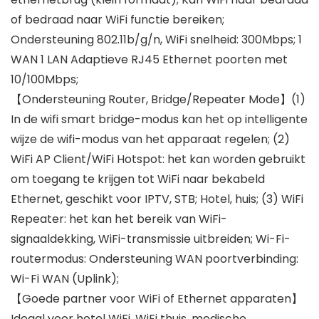
of bedraad naar WiFi functie bereiken;
Ondersteuning 802.11b/g/n, WiFi snelheid: 300Mbps; 1
WAN 1 LAN Adaptieve RJ45 Ethernet poorten met
10/100Mbps;
【Ondersteuning Router, Bridge/Repeater Mode】(1)
In de wifi smart bridge-modus kan het op intelligente
wijze de wifi-modus van het apparaat regelen; (2)
WiFi AP Client/WiFi Hotspot: het kan worden gebruikt
om toegang te krijgen tot WiFi naar bekabeld
Ethernet, geschikt voor IPTV, STB; Hotel, huis; (3) WiFi
Repeater: het kan het bereik van WiFi-
signaaldekking, WiFi-transmissie uitbreiden; Wi-Fi-
routermodus: Ondersteuning WAN poortverbinding:
Wi-Fi WAN (Uplink);
【Goede partner voor WiFi of Ethernet apparaten】
Ideaal voor hotel WiFi, WiFi thuis, medische