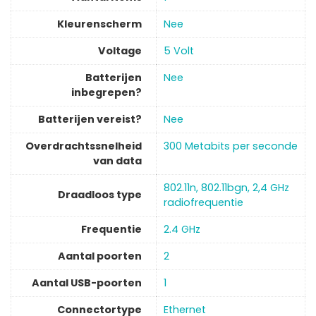
Kleurenscherm
‎Nee
Voltage
‎5 Volt
Batterijen
‎Nee
inbegrepen?
Batterijen vereist?
‎Nee
Overdrachtssnelheid
‎300 Metabits per seconde
van data
‎802.11n, 802.11bgn, 2,4 GHz
Draadloos type
radiofrequentie
Frequentie
‎2.4 GHz
Aantal poorten
‎2
Aantal USB-poorten
‎1
Connectortype
‎Ethernet