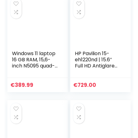
Windows 11 laptop
HP Pavilion 15-
16 GB RAM, 15,6-
eh1220nd | 15.6″
inch N5095 quad-
Full HD Antiglare
core computer,
IPS | AMD Ryzen 5
256 GB SSD 512 GB
5500U | 16GB RAM |
TF-
512GB SSD |
€
389.99
€
729.00
kaartuitbreiding,
Windows OS |
FHD 1920*1080…
QWERTY
Toetsenbord