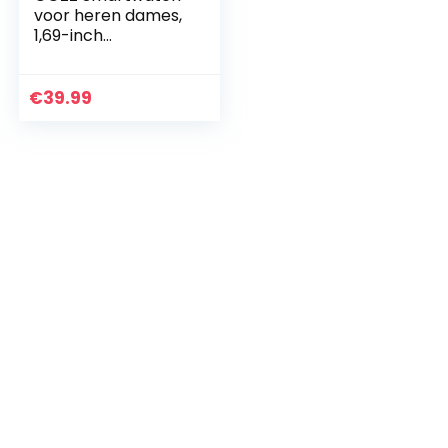
voor heren dames,
1,69-inch
touchscreen-
activiteitentracker
s en smartwatches,
€
39.99
met bloedzuurstof…