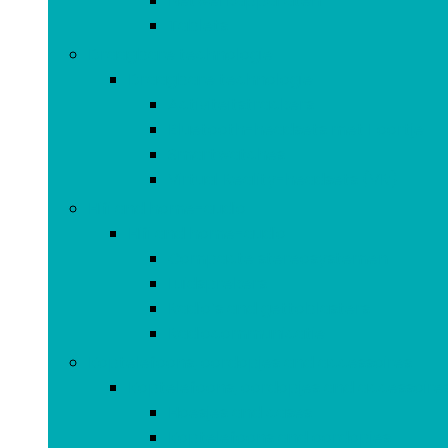
Netwerkapparaten
Tablets
Draagbare technologie
Draagbare technologie
Activiteitstrackers
Bluetooth-headsets met 1 oortje
Smartwatches
Virtual Reality-headsets (VR)
Hifi and home-audio
Hifi and home-audio
Compacte stereosystemen
Luidsprekers
Radio’s and gettoblasters
Radiocommunicatie
Koptelefoons, oordopjes and accessoires
Koptelefoons, oordopjes and accessoire
Hoesjes and cases
Koptelefoons and oordopjes