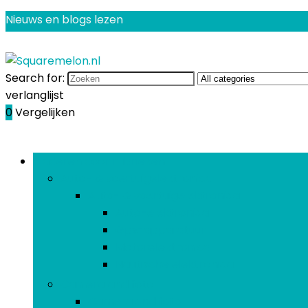
Nieuws en blogs lezen
Search for:
verlanglijst
0
Vergelijken
Bladeren door rubrieken
Auto- & voertuigelektronica
Auto- & voertuigelektronica
Auto-elektronica
Gps-apparatuur
Motorelektronica
Nautische elektronica
Camera and foto
Camera and foto