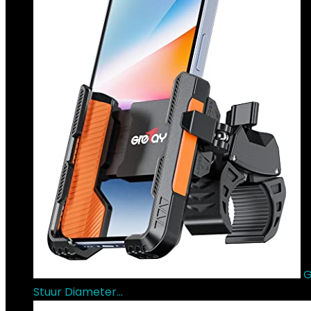
G
Stuur Diameter…
€
19.99