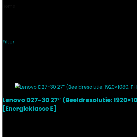
Home
Product Merk
‎Lenovo
‎Lenovo
Filter
Showing all 9 results
Added to wishlist
Removed from wishlist
0
Add to compare
Lenovo D27-30 27″ (Beeldresolutie: 1920×1
[Energieklasse E]
Added to wishlist
Removed from wishlist
0
Add to compare