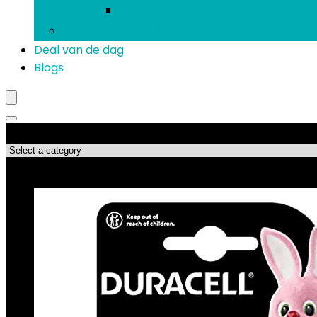
Verlengsnoeren
Mobiele telefoons
Deal van de dag
Blogs
Productcategorieën
Topdeals!!