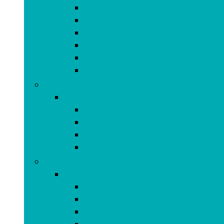
Actiecamera’s
Beveiligingscamera’s
Digitale camera’s
Drones and accessoires
Dummy-camera’s
Lenzen
Batterijen, opladers and accessoires
Batterijen, opladers and accessoires
Batterijladers
Batterijtesters
Oplaadbare batterijen
Wegwerpbatterijen
Computers, onderdelen and accessoires
Computers, onderdelen and accessoires
Digitale notitieblokken
Laptops
Monitors