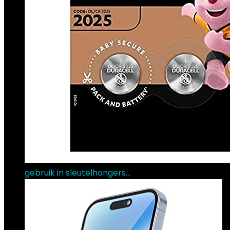
gebruik in sleutelhangers…
€
3.18