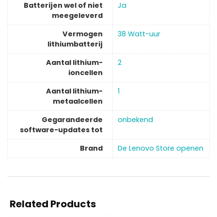
Batterijen wel of niet
‎Ja
meegeleverd
Vermogen
‎38 Watt-uur
lithiumbatterij
Aantal lithium-
‎2
ioncellen
Aantal lithium-
‎1
metaalcellen
Gegarandeerde
‎onbekend
software-updates tot
Brand
De Lenovo Store openen
Related Products