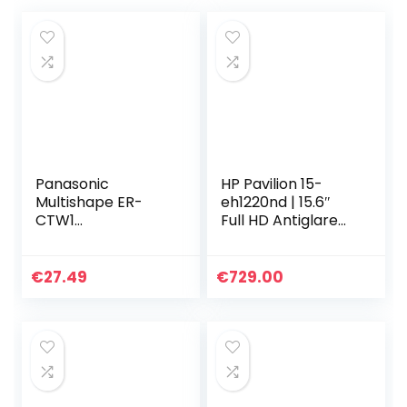
Panasonic
HP Pavilion 15-
Multishape ER-
eh1220nd | 15.6″
CTW1
Full HD Antiglare
trimmeropzetstuk
IPS | AMD Ryzen 5
baard, haar en
5500U | 16GB RAM |
lichaam, 39
512GB SSD |
€
27.49
€
729.00
lengte-instellingen
Windows OS |
QWERTY
Toetsenbord