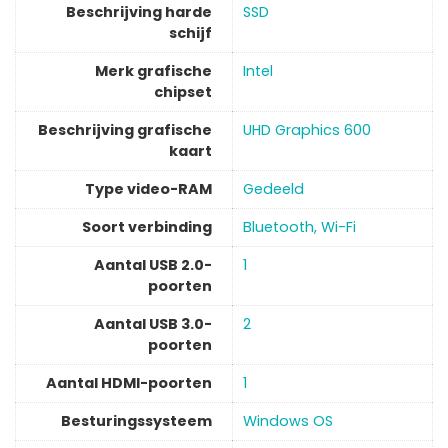
Beschrijving harde
‎SSD
schijf
Merk grafische
‎Intel
chipset
Beschrijving grafische
‎UHD Graphics 600
kaart
Type video-RAM
‎Gedeeld
Soort verbinding
‎Bluetooth, Wi-Fi
Aantal USB 2.0-
‎1
poorten
Aantal USB 3.0-
‎2
poorten
Aantal HDMI-poorten
‎1
Besturingssysteem
‎Windows OS