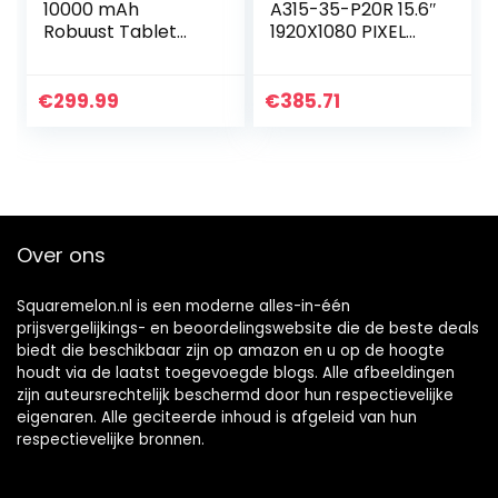
10000 mAh
A315-35-P20R 15.6″
Robuust Tablet
1920X1080 PIXEL
OUKITEL RT1 (10.1
INTEL® PENTIUM®
Inch, WIFI, Android
ARGENTO 8GB
11, 64 GB, 128 GB
DDR4-SDRAM
€
299.99
€
385.71
Uitbreidingsgeheu
256GB SSD WI-FI 5
gen…
WINDOWS 10
HOME SILVER
NX.A6LET.00A
Over ons
Squaremelon.nl is een moderne alles-in-één
prijsvergelijkings- en beoordelingswebsite die de beste deals
biedt die beschikbaar zijn op amazon en u op de hoogte
houdt via de laatst toegevoegde blogs. Alle afbeeldingen
zijn auteursrechtelijk beschermd door hun respectievelijke
eigenaren. Alle geciteerde inhoud is afgeleid van hun
respectievelijke bronnen.