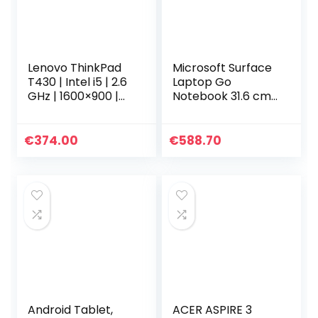
Lenovo ThinkPad
Microsoft Surface
T430 | Intel i5 | 2.6
Laptop Go
GHz | 1600×900 |
Notebook 31.6 cm
4-8 GB | 320 –
(12.4″)
1000 GB HDD / 120
Touchscreen 10th
– 240 – 480 GB
gen Intel Core i5 8
€
374.00
€
588.70
SSD | Windows 10…
GB LPDDR4x-
SDRAM 128 GB SSD
Wi-Fi 6 (802.11ax)
Windows 10 Home
S Platinum
Android Tablet,
ACER ASPIRE 3