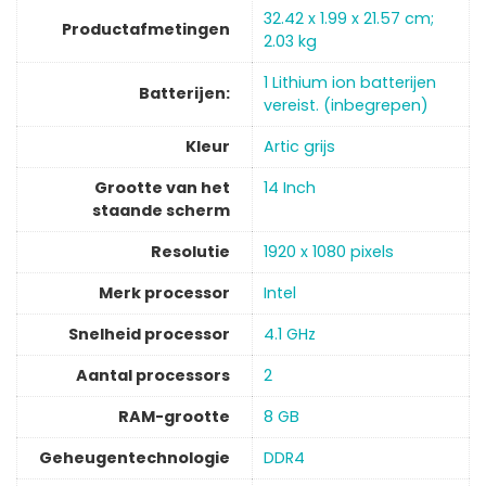
‎32.42 x 1.99 x 21.57 cm;
Productafmetingen
2.03 kg
‎1 Lithium ion batterijen
Batterijen:
vereist. (inbegrepen)
Kleur
‎Artic grijs
Grootte van het
‎14 Inch
staande scherm
Resolutie
‎1920 x 1080 pixels
Merk processor
‎Intel
Snelheid processor
‎4.1 GHz
Aantal processors
‎2
RAM-grootte
‎8 GB
Geheugentechnologie
‎DDR4