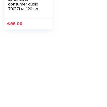
consumer audio
700171 RS 120-W
On-Ear draadloze
hoofdtelefoon voor
kristalhelder tv-
€
99.00
geluid met 3
geluidsmodi…