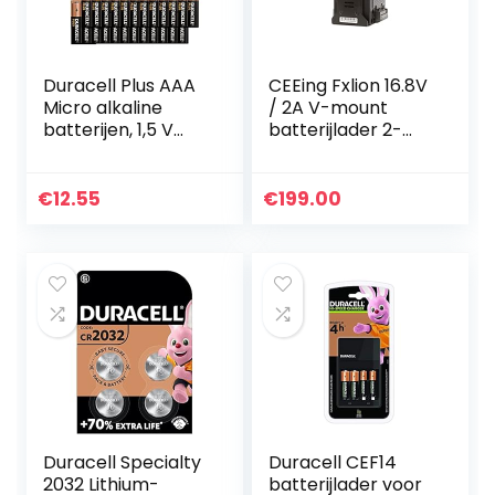
Duracell Plus AAA
CEEing Fxlion 16.8V
Micro alkaline
/ 2A V-mount
batterijen, 1,5 V
batterijlader 2-
LR03 MN2400, 24
kanaals
stuks [Amazon
compatibel met
exclusief]
alle V Lock
€
12.55
€
199.00
batterijen
Duracell Specialty
Duracell CEF14
2032 Lithium-
batterijlader voor