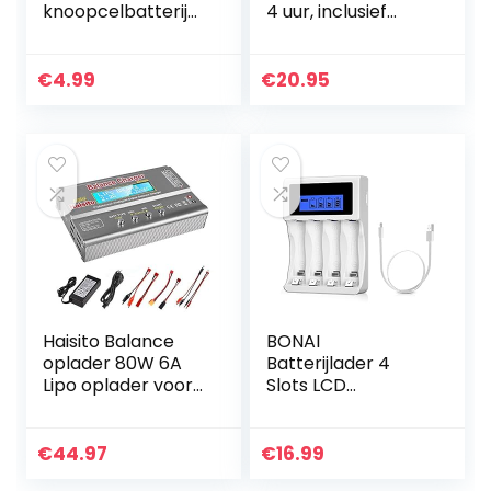
knoopcelbatterij
4 uur, inclusief
3V, verpakking van
oplaadbare
4 stuks
batterijen, AA+AAA
(DL2032/CR2032)
€
4.99
€
20.95
Haisito Balance
BONAI
oplader 80W 6A
Batterijlader 4
Lipo oplader voor
Slots LCD
LiPo / Li-Ion / Life
Acculader voor
accu (1-6S), NiMH /
AA/AAA Ni-MH Ni-
NiCd (1-15S), RC
CD Oplaadbare
€
44.97
€
16.99
hobby oplader…
Batterijen