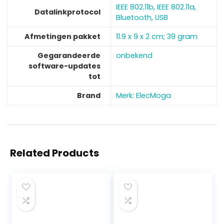
‎IEEE 802.11b, IEEE 802.11a,
Datalinkprotocol
Bluetooth, USB
Afmetingen pakket
‎11.9 x 9 x 2 cm; 39 gram
Gegarandeerde
‎onbekend
software-updates
tot
Brand
Merk: ElecMoga
Related Products