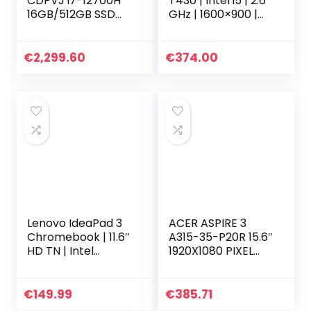
CDPVJ i7-12700H
T430 | Intel i5 | 2.6
16GB/512GB SSD
GHz | 1600×900 |
15″ FHD+
4-8 GB | 320 –
RTX3050Ti W11
1000 GB HDD / 120
– 240 – 480 GB
€
2,299.60
€
374.00
SSD | Windows 10…
Lenovo IdeaPad 3
ACER ASPIRE 3
Chromebook | 11.6″
A315-35-P20R 15.6″
HD TN | Intel
1920X1080 PIXEL
Celeron N4020 |
INTEL® PENTIUM®
4GB RAM | 64GB
ARGENTO 8GB
eMMC | Chrome
DDR4-SDRAM
€
149.99
€
385.71
OS | QWERTY
256GB SSD WI-FI 5