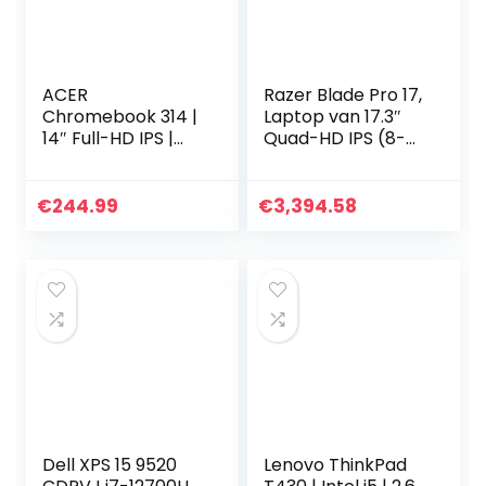
ACER
Razer Blade Pro 17,
Chromebook 314 |
Laptop van 17.3″
14″ Full-HD IPS |
Quad-HD IPS (8-
Intel Celeron
core Intel i7-
N4120 Quad Core |
10875H, 8GB RAM,
4GB RAM | 64GB
512GB eMMC, UMA,
€
244.99
€
3,394.58
eMMC | Chrome
Windows 10 Home
OS | QWERTY
(64-bit)), black –
Toetsenbord
QWERTY
Nederlands
Toetsenbord
Dell XPS 15 9520
Lenovo ThinkPad