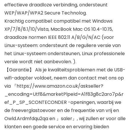
effectieve draadloze verbinding, ondersteunt
WEP/WAP/WPA2 Secure Technolog.
Krachtig compatibel: compatibel met Windows
XP/7/8/8.1/10/Vista, MacBook Mac OS 10.4-10.15,
draadloze normen IEEE 802.11 A/B/G/N/AC (voor
Linux-systeem: ondersteunt de reguliere versie van
het Linux-systeem ondersteunen, Linux professionele
versie wordt niet aanbevolen. ).
【Garantie】 Als je kwaliteitsproblemen met de USB-
wifi-adapter voldoet, neem dan contact met ons op
via 『https://www.amazon.co.uk/askseller?
_encoding=Utf8&marketPlpeId=A1f83g8c2aro7p&r
ef_P_SP_SCONTECONDER -openingen, waarbij we
de freeverglastoevoer en de frequentie van vrij en
Owld.Ardmfdqu2qa en 』saler』, wij zullen er voor alle
klanten een goede service en ervaring bieden