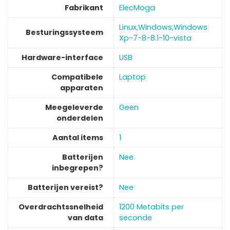
Fabrikant
‎ElecMoga
‎Linux,Windows,Windows
Besturingssysteem
Xp-7-8-8.1-10-vista
Hardware-interface
‎USB
Compatibele
‎Laptop
apparaten
Meegeleverde
‎Geen
onderdelen
Aantal items
‎1
Batterijen
‎Nee
inbegrepen?
Batterijen vereist?
‎Nee
Overdrachtssnelheid
‎1200 Metabits per
van data
seconde