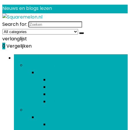
Nieuws en blogs lezen
Search for:
verlanglijst
0
Vergelijken
Bladeren door rubrieken
Auto- & voertuigelektronica
Auto- & voertuigelektronica
Auto-elektronica
Gps-apparatuur
Motorelektronica
Nautische elektronica
Camera and foto
Camera and foto
Actiecamera’s