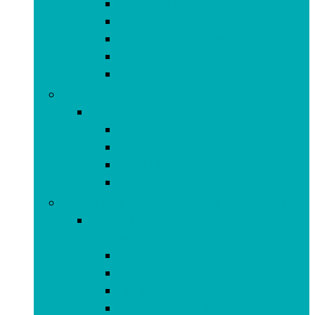
Beveiligingscamera’s
Digitale camera’s
Drones and accessoires
Dummy-camera’s
Lenzen
Batterijen, opladers and accessoires
Batterijen, opladers and accessoires
Batterijladers
Batterijtesters
Oplaadbare batterijen
Wegwerpbatterijen
Computers, onderdelen and accessoires
Computers, onderdelen and
accessoires
Digitale notitieblokken
Laptops
Monitors
Netwerkapparaten