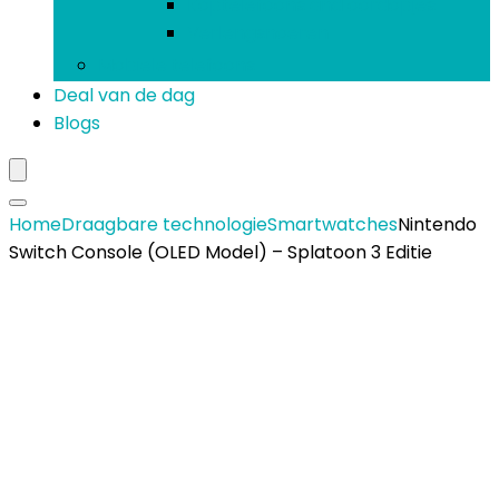
Koptelefoons and oordopjes
Verlengsnoeren
Mobiele telefoons
Deal van de dag
Blogs
Home
Draagbare technologie
Smartwatches
Nintendo
Switch Console (OLED Model) – Splatoon 3 Editie