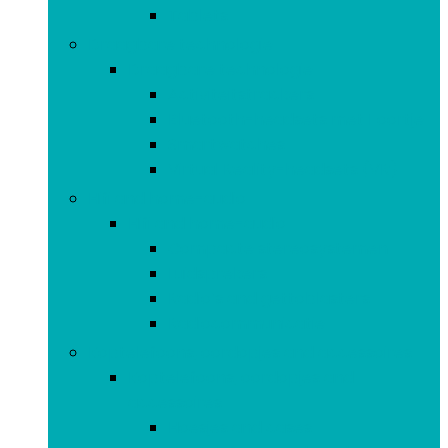
Tablets
Draagbare technologie
Draagbare technologie
Activiteitstrackers
Bluetooth-headsets met 1 oortje
Smartwatches
Virtual Reality-headsets (VR)
Hifi and home-audio
Hifi and home-audio
Compacte stereosystemen
Luidsprekers
Radio’s and gettoblasters
Radiocommunicatie
Koptelefoons, oordopjes and accessoires
Koptelefoons, oordopjes and
accessoires
Hoesjes and cases