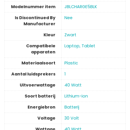
Modelnummer item
‎JBLCHARGE5BLK
Is Discontinued By
‎Nee
Manufacturer
Kleur
‎Zwart
Compatibele
‎Laptop, Tablet
apparaten
Materiaalsoort
Plastic
Aantal luidsprekers
‎1
Uitvoerwattage
‎40 Watt
Soort batterij
‎Lithium-ion
Energiebron
‎Batterij
Voltage
‎30 Volt
Wattage
‎40 Watt