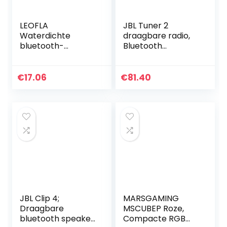
LEOFLA
JBL Tuner 2
Waterdichte
draagbare radio,
bluetooth-
Bluetooth
luidspreker, mini-
luidspreker met
stereo, luidspreker
DAB; en FM-radio,
met handsfree-
12 uur draadloze
€
17.06
€
81.40
functie en
muziek, zwart
microfoon
JBL Clip 4;
MARSGAMING
Draagbare
MSCUBEP Roze,
bluetooth speaker
Compacte RGB