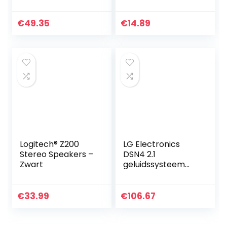
met karabijnhaak,
Gaming-
water; en
Luidsprekers, 8W
stofbestendig, in
DSP
€
49.35
€
14.89
het zwart
Geluidsprocessor,
Volumeregeling,Ro
ze
Logitech® Z200
LG Electronics
Stereo Speakers –
DSN4 2.1
Zwart
geluidssysteem
met 300 watt, DTS
Virtual:X, met HDMI
en ARC, zwart
€
33.99
€
106.67