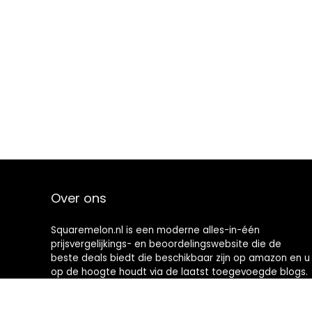
Over ons
Squaremelon.nl is een moderne alles-in-één
prijsvergelijkings- en beoordelingswebsite die de
beste deals biedt die beschikbaar zijn op amazon en u
op de hoogte houdt via de laatst toegevoegde blogs.
Alle afbeeldingen zijn auteursrechtelijk beschermd
door hun respectievelijke eigenaren. Alle geciteerde