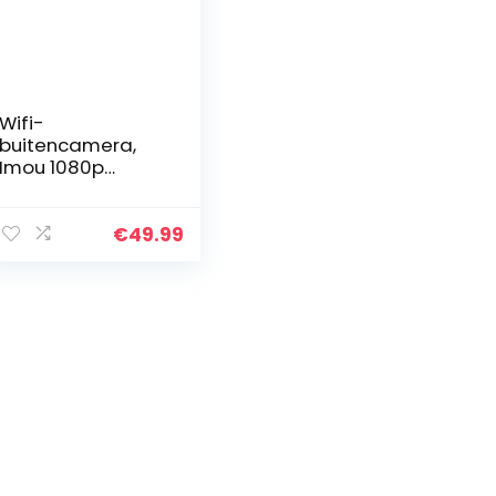
Wifi-
buitencamera,
Imou 1080p
beveiligingscame
ra met AI
menselijke
€
49.99
bewegingsdetect
ie, IP67
dompelbestendi
g en stofdicht…