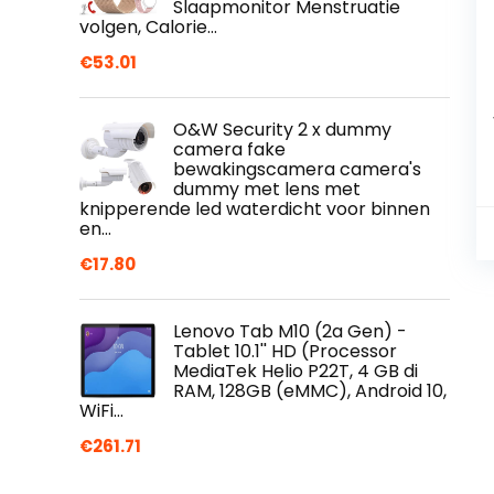
Slaapmonitor Menstruatie
volgen, Calorie…
€
53.01
O&W Security 2 x dummy
camera fake
bewakingscamera camera's
dummy met lens met
knipperende led waterdicht voor binnen
en…
€
17.80
Lenovo Tab M10 (2a Gen) -
Tablet 10.1'' HD (Processor
MediaTek Helio P22T, 4 GB di
RAM, 128GB (eMMC), Android 10,
WiFi…
€
261.71