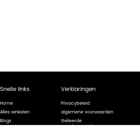
Snelle links
Verklaringen
Home
Privacybeleid
Alles winkelen
algemene voorwaarden
Blogs
Gelieerde
openbaarmaking
Onze webshops
Adverteren